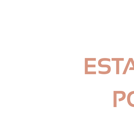
EST
P