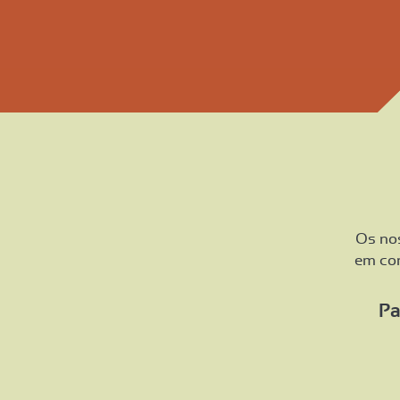
Os nos
em con
Pa