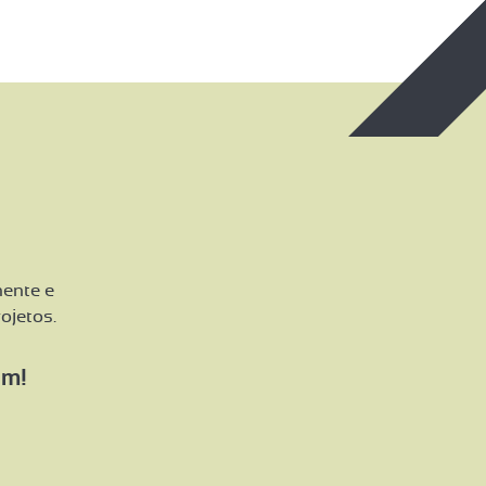
mente e
ojetos.
im!